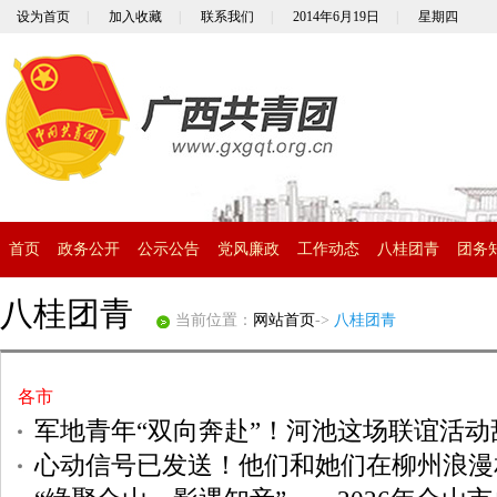
设为首页
|
加入收藏
|
联系我们
|
2014年6月19日
|
星期四
首页
政务公开
公示公告
党风廉政
工作动态
八桂团青
团务
八桂团青
当前位置：
网站首页
->
八桂团青
各市
军地青年“双向奔赴”！河池这场联谊活动
心动信号已发送！他们和她们在柳州浪漫