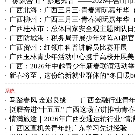
“缘聚合山・影遇知音”——2026年合山市单身
广西北海：广西三月三·青春潮玩嘉年华（北
广西柳州：广西三月三·青春潮玩嘉年华（柳
广西桂林市：总体国家安全观主题团队日
广西防城港：税务局开展少年对阵AI税官
广西贺州：红领巾科普讲解员比赛开展
广西玉林青少年活动中心携手高校开展美
广西：2026年中越青少年新春联谊活动
新春将至，这份给新就业群体的“冬日暖bu
系统
马踏春风 金遇良缘——广西金融行业青年交
挺膺奋进“十五五” 广西这场宣讲推动青春
情满旅途｜2026年广西交通运输行业“情满旅途”学雷
广西区直机关青年赴广东学习先进经验