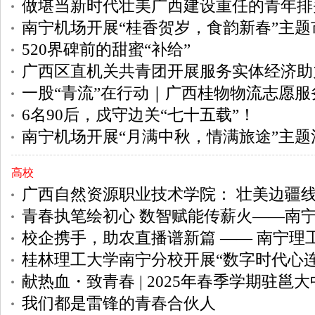
做堪当新时代壮美广西建设重任的青年排头兵 ——“区直青年说
南宁机场开展“桂香贺岁，食韵新春”主题
520界碑前的甜蜜“补给”
广西区直机关共青团开展服务实体经济助力乡村
一股“青流”在行动｜广西桂物物流志愿服
6名90后，戍守边关“七十五载”！
南宁机场开展“月满中秋，情满旅途”主题
高校
广西自然资源职业技术学院： 壮美边疆线上以“行走
青春执笔绘初心 数智赋能传薪火——南宁理工学院志愿者开展
校企携手，助农直播谱新篇 —— 南宁理工学院师
桂林理工大学南宁分校开展“数字时代心连心，民族团结
献热血・致青春 | 2025年春季学期驻邕大中专
我们都是雷锋的青春合伙人