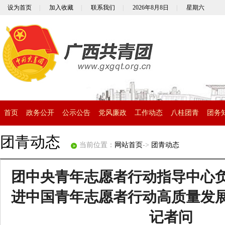
设为首页
|
加入收藏
|
联系我们
|
2026年8月8日
|
星期六
首页
政务公开
公示公告
党风廉政
工作动态
八桂团青
团务
团青动态
当前位置：
网站首页
->
团青动态
团中央青年志愿者行动指导中心
进中国青年志愿者行动高质量发
记者问