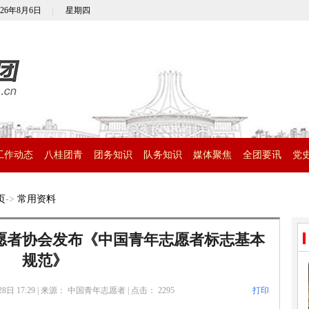
026年8月6日
|
星期四
工作动态
八桂团青
团务知识
队务知识
媒体聚焦
全团要讯
党
页
->
常用资料
愿者协会发布《中国青年志愿者标志基本
规范》
8日 17:29
|
来源： 中国青年志愿者
|
点击：
2295
打印