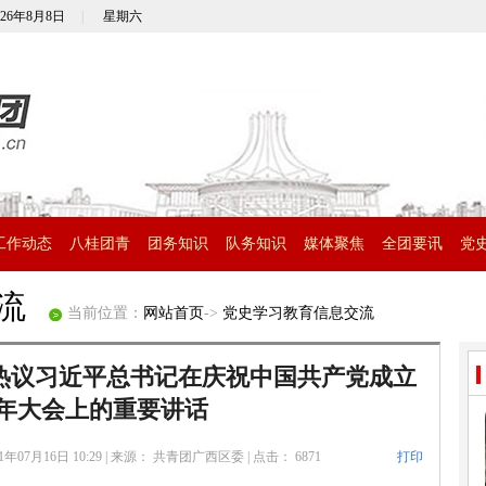
026年8月8日
|
星期六
工作动态
八桂团青
团务知识
队务知识
媒体聚焦
全团要讯
党
交流
当前位置：
网站首页
->
党史学习教育信息交流
生热议习近平总书记在庆祝中国共产党成立
周年大会上的重要讲话
1年07月16日 10:29
|
来源： 共青团广西区委
|
点击：
6871
打印