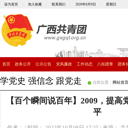
设为首页
|
加入收藏
|
联系我们
|
2026年8月9日
|
星期日
首页
政务公开
公示公告
党风廉政
工作动态
八桂团青
团务
学党史 强信念 跟党走
当前位置：
网站首
【百个瞬间说百年】2009，提高
平
作者：
|
时间： 2022年10月08日 17:25
|
来源： 