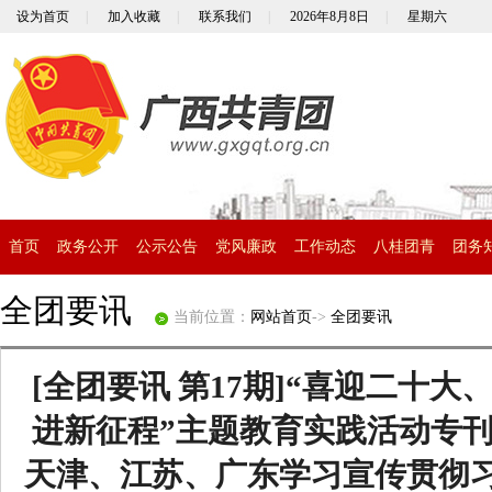
设为首页
|
加入收藏
|
联系我们
|
2026年8月8日
|
星期六
首页
政务公开
公示公告
党风廉政
工作动态
八桂团青
团务
全团要讯
当前位置：
网站首页
->
全团要讯
[全团要讯 第17期]“喜迎二十
进新征程”主题教育实践活动专
天津、江苏、广东学习宣传贯彻