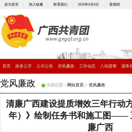
设为首页
|
加入收藏
|
联系我们
|
2026年8月6日
|
星期四
首页
政务公开
公示公告
党风廉政
工作动态
八桂团青
团务
党风廉政
当前位置：
网站首页
->
党风廉政
清廉广西建设提质增效三年行动方案（
年）》绘制任务书和施工图—— 
廉广西