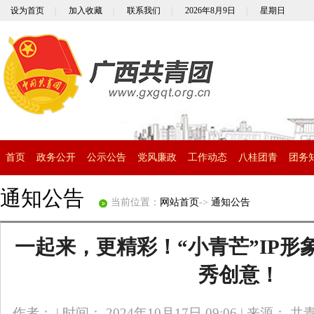
设为首页
|
加入收藏
|
联系我们
|
2026年8月9日
|
星期日
首页
政务公开
公示公告
党风廉政
工作动态
八桂团青
团务
通知公告
当前位置：
网站首页
->
通知公告
一起来，更精彩！“小青芒”IP形
秀创意！
作者：
|
时间： 2024年10月17日 09:06
|
来源： 共