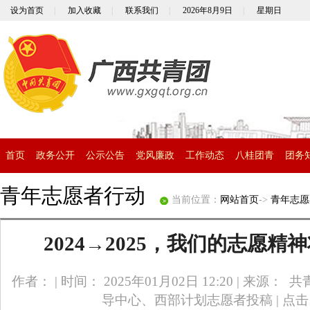
设为首页
|
加入收藏
|
联系我们
|
2026年8月9日
|
星期日
首页
政务公开
公示公告
党风廉政
工作动态
八桂团青
团务
青年志愿者行动
当前位置：
网站首页
->
青年志愿
2024→2025，我们的志愿
作者：
|
时间： 2025年01月02日 12:20
|
来源： 共
导中心、西部计划志愿者投稿
|
点