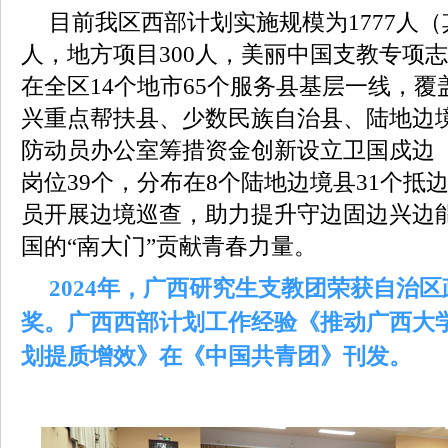
目前我区西部计划实施规模为1777人（
人，地方项目300人，美丽中国支教专项志
在全区14个地市65个服务县基层一线，
兴重点帮扶县、少数民族自治县、陆地边
防动员办公室筹措资金创新设立卫国戍边
岗位39个，分布在8个陆地边境县31个抵
员开展边境巡查，助力提升守边固边兴边
国的“南大门”贡献青春力量。
2024年，广西研究生支教团荣获自治
奖。广西
西部计划工作经验《推动广西大
划提质增效》在《中国共青团》刊发。