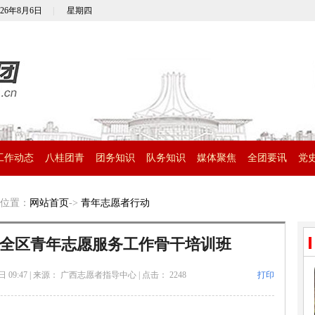
026年8月6日
|
星期四
工作动态
八桂团青
团务知识
队务知识
媒体聚焦
全团要讯
党
位置：
网站首页
->
青年志愿者行动
全区青年志愿服务工作骨干培训班
 09:47
|
来源： 广西志愿者指导中心
|
点击：
2248
打印