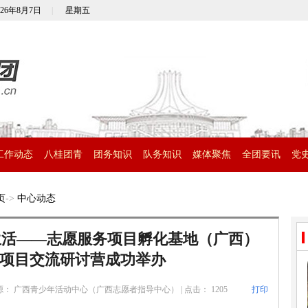
026年8月7日
|
星期五
工作动态
八桂团青
团务知识
队务知识
媒体聚焦
全团要讯
党
页
->
中心动态
生活——志愿服务项目孵化基地（广西）
优秀项目交流研讨营成功举办
源： 广西青少年活动中心（广西志愿者指导中心）
|
点击：
1205
打印