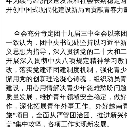
年为续写经济快速发展和社会长期稳定两
开创中国式现代化建设新局面贡献青春力
全会充分肯定团十九届三中全会以来
一致认为，团中央书记处坚持以习近平新
义思想为指导，深入贯彻党的二十大和二
开展深入贯彻中央八项规定精神学习教
改，落实党建带团建制度机制，强化青少
懈用党的创新理论凝心铸魂，组织动员青
建设，用心用情解决青少年急难愁盼问题
质量发展，维护青年领域安全稳定，做好
作，深化拓展青年外事工作、办好越南青
旅”项目，全面从严管团治团、推进新兴
盖”集中攻坚，各项工作实现新发展。