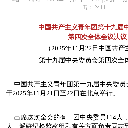
击：
2411
中国共产主义青年团第十九届
第
四
次全体会议决议
（2025年11月22日中国共
第十九届中央委员会第四次全
中国共产主义青年团第十九届中央委员
于2025年11月21日至22日在北京举行。
出席这次全会的有，团中央委员114人
人。派驻纪检监察组和有关方面负责同志