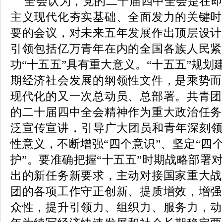
全会认为，党的二十届四中全会是在
主义现代化夯实基础、全面发力的关键时
要的会议，对未来五年发展作出顶层设计
引领包括亿万青年在内的全国各族人民紧
功“十五五”具有重大意义。“十五五”规划
期经济社会发展的纲领性文件，是乘势而
现代化的又一次总动员、总部署。共青团
的二十届四中全会精神作为重大政治任务
泛宣传宣讲，引导广大团员和青年深刻领
性意义，不断增强“四个意识”、坚定“四个
护”。要准确把握“十五五”时期战略部署
出的新任务新要求，主动对接国家重大战
团的各项工作守正创新、提质增效，增强
众性，提升引领力、组织力、服务力，动