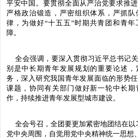
平安中国。要贯彻全面从严治党要求推进
严格政治锻造，严密组织体系，严抓队
律，为做好“十五五”时期共青团和青年
障。
全会强调，要深入贯彻习近平总书记
别是中长期青年发展规划的重要论述，
务，深入研究我国青年发展面临的形势任
课题，协同有关部门做好新一轮中长期
作，持续推进青年发展型城市建设。
全会号召，全团要更加紧密地团结在以
党中央周围，自觉用党中央精神统一思想