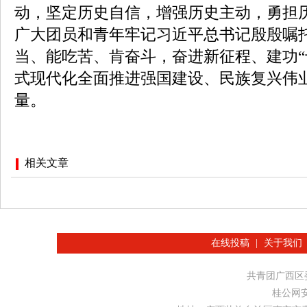
动，坚定历史自信，增强历史主动，勇担
广大团员和青年牢记习近平总书记殷殷嘱
当、能吃苦、肯奋斗，奋进新征程、建功“
式现代化全面推进强国建设、民族复兴伟
量。
相关文章
在线投稿
|
关于我们
共青团广西
桂公网安备