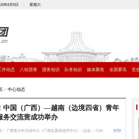
026年8月8日
|
星期六
工作动态
八桂团青
团务知识
队务知识
媒体聚焦
全团要讯
党
页
->
中心动态
！中国（广西）—越南（边境四省）青年
服务交流营成功举办
源： 广西青少年活动中心（广西志愿者指导中心）
|
点击：
1324
打印