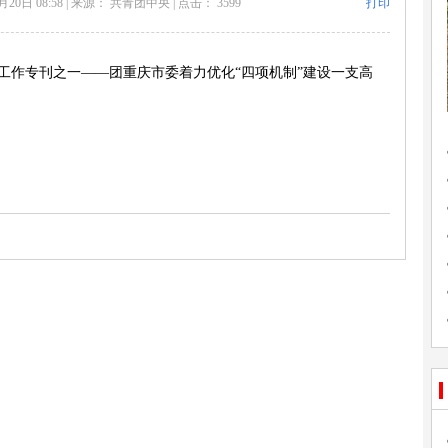
20日 08:58
|
来源： 共青团中央
|
点击：
3599
打印
先队工作专刊之一——团重庆市委着力优化“四项机制”建设一支高