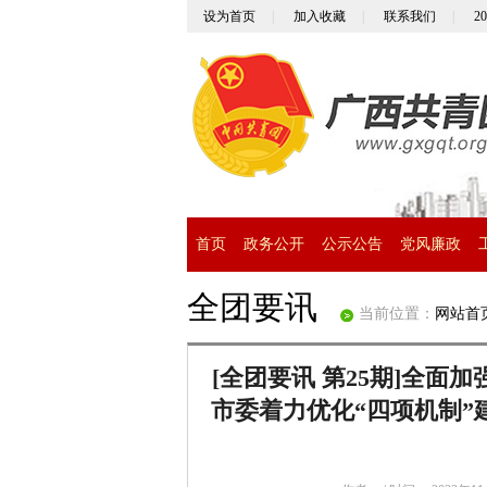
设为首页
|
加入收藏
|
联系我们
|
2
首页
政务公开
公示公告
党风廉政
全团要讯
当前位置：
网站首
[全团要讯 第25期]全
市委着力优化“四项机制