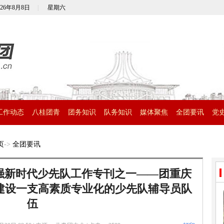
026年8月8日
|
星期六
工作动态
八桂团青
团务知识
队务知识
媒体聚焦
全团要讯
党
页
->
全团要讯
面加强新时代少先队工作专刊之一——团重庆
”建设一支高素质专业化的少先队辅导员队
伍