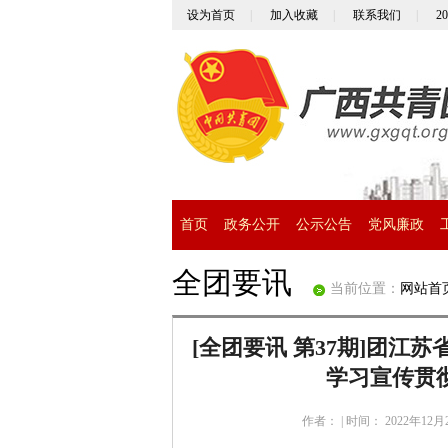
设为首页
|
加入收藏
|
联系我们
|
2
首页
政务公开
公示公告
党风廉政
全团要讯
当前位置：
网站首
[全团要讯 第37期]团江
学习宣传贯
作者：
|
时间： 2022年12月2