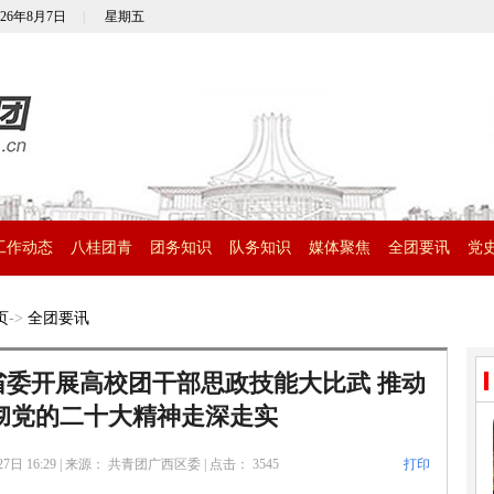
026年8月7日
|
星期五
工作动态
八桂团青
团务知识
队务知识
媒体聚焦
全团要讯
党
页
->
全团要讯
苏省委开展高校团干部思政技能大比武 推动
彻党的二十大精神走深走实
7日 16:29
|
来源： 共青团广西区委
|
点击：
3545
打印