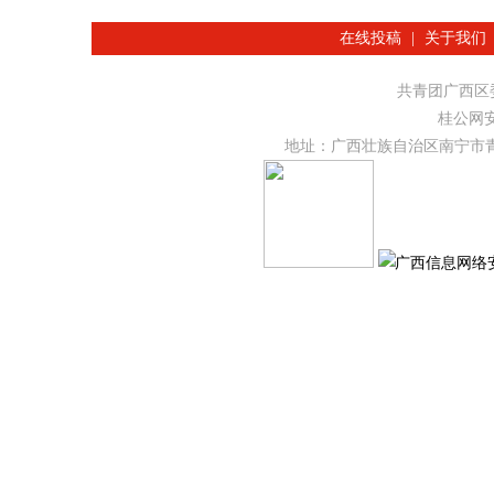
在线投稿
|
关于我们
共青团广西
桂公网安备
地址：广西壮族自治区南宁市青秀