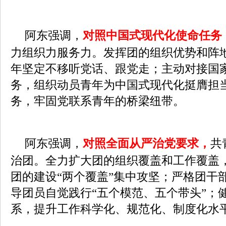
阿东强调，
对照中国式现代化使命任务
力组织力服务力。发挥团的组织优势和阵
年坚定不移听党话、跟党走；主动对接国
务，组织动员青年为中国式现代化挺膺担
务，牢固党联系青年的桥梁纽带。
阿东强调，
对照全面从严治党要求，
共
治团。全力扩大团的组织覆盖和工作覆盖
团的建设“两个覆盖”集中攻坚；严格团干
导团员自觉践行“五个模范、五个带头”；
系，提升工作科学化、规范化、制度化水