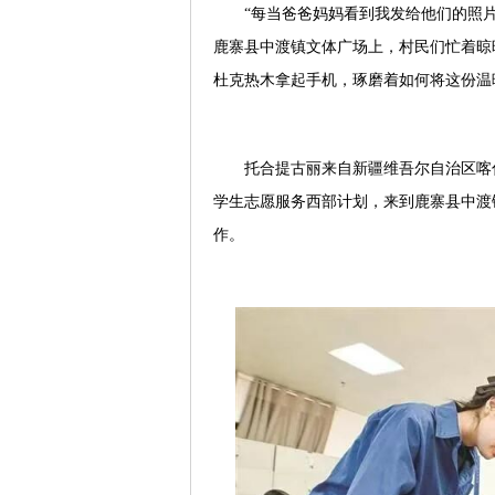
“每当爸爸妈妈看到我发给他们的照片
鹿寨县中渡镇文体广场上，村民们忙着晾
杜克热木拿起手机，琢磨着如何将这份温
托合提古丽来自新疆维吾尔自治区喀什
学生志愿服务西部计划，来到鹿寨县中渡
作。