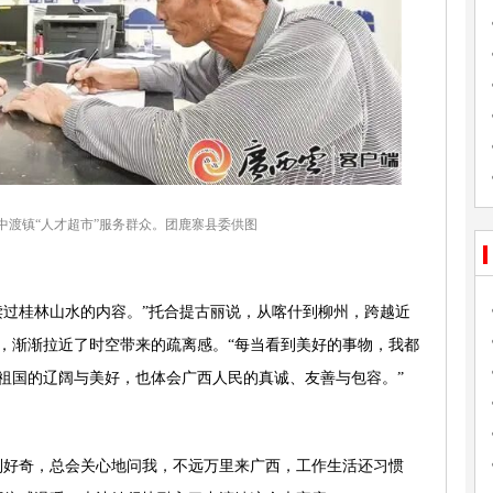
中渡镇“人才超市”服务群众。团鹿寨县委供图
读过桂林山水的内容。”托合提古丽说，从喀什到柳州，跨越近
奋，渐渐拉近了时空带来的疏离感。“每当看到美好的事物，我都
祖国的辽阔与美好，也体会广西人民的真诚、友善与包容。”
别好奇，总会关心地问我，不远万里来广西，工作生活还习惯