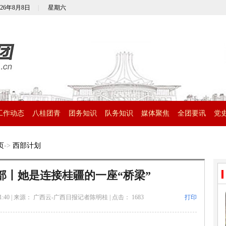
026年8月8日
|
星期六
工作动态
八桂团青
团务知识
队务知识
媒体聚焦
全团要讯
党
页
->
西部计划
部丨她是连接桂疆的一座“桥梁”
:40
|
来源： 广西云-广西日报记者陈明桂
|
点击：
1683
打印