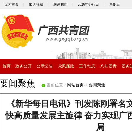
设为首页
|
加入收藏
|
联系我们
|
2026年8月7日
|
星期五
首页
政务公开
公示公告
党风廉政
工作动态
八桂团青
团务
要闻聚焦
当前位置：
网站首页
->
要闻聚焦
《新华每日电讯》刊发陈刚署名
快高质量发展主旋律 奋力实现广
局