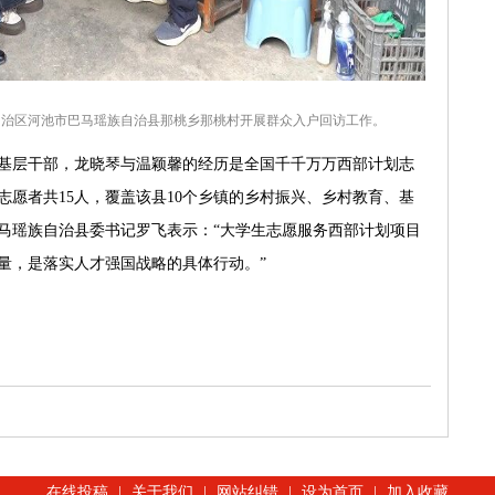
自治区河池市巴马瑶族自治县那桃乡那桃村开展群众入户回访工作。
基层干部，龙晓琴与温颖馨的经历是全国千千万万西部计划志
愿者共15人，覆盖该县10个乡镇的乡村振兴、乡村教育、基
马瑶族自治县委书记罗飞表示：“大学生志愿服务西部计划项目
量，是落实人才强国战略的具体行动。”
在线投稿
|
关于我们
|
网站纠错
|
设为首页
|
加入收藏