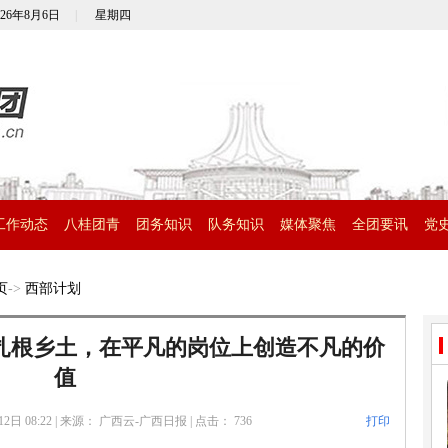
026年8月6日
|
星期四
工作动态
八桂团青
团务知识
队务知识
媒体聚焦
全团要讯
党
页
->
西部计划
青春扎根乡土，在平凡的岗位上创造不凡的价
值
2日 08:22
|
来源： 广西云-广西日报
|
点击：
736
打印