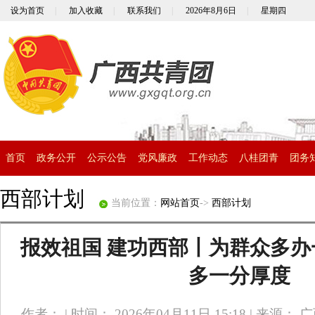
设为首页
|
加入收藏
|
联系我们
|
2026年8月6日
|
星期四
首页
政务公开
公示公告
党风廉政
工作动态
八桂团青
团务
西部计划
当前位置：
网站首页
->
西部计划
报效祖国 建功西部丨为群众多办
多一分厚度
作者：
|
时间： 2026年04月11日 15:18
|
来源： 